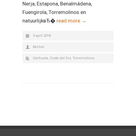
Nerja, Estapona, Benalmádena,
Fuengirola, Torremolinos en
natuurlijkвЂ�
read more →
3 april 2018
Michel
Carihuela
,
Costa del Sol
,
Torremolinos