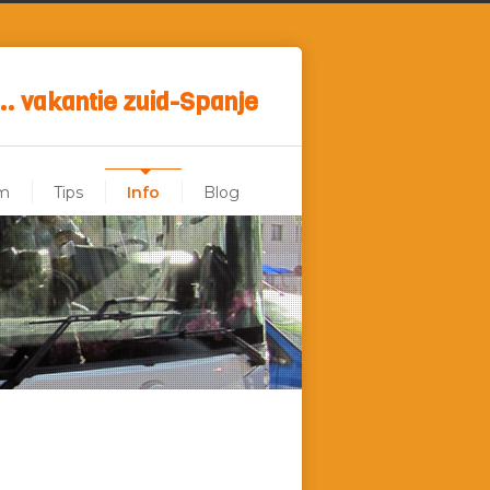
.. vakantie zuid-Spanje
m
Tips
Info
Blog