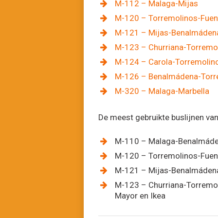
M-112 – Malaga-Mijas
M-120 – Torremolinos-Fuen
M-121 – Mijas-Benalmáden
M-123 – Churriana-Torremo
M-124 – Carola-Torremolin
M-126 – Benalmádena-Torr
M-320 – Malaga-Marbella
De meest gebruikte buslijnen van 
M-110 – Malaga-Benalmáde
M-120 – Torremolinos-Fuen
M-121 – Mijas-Benalmáden
M-123 – Churriana-Torremol
Mayor en Ikea