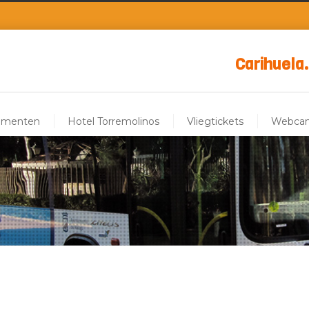
Carihuela.
ementen
Hotel Torremolinos
Vliegtickets
Webca