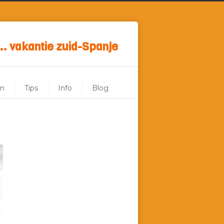
.. vakantie zuid-Spanje
m
Tips
Info
Blog