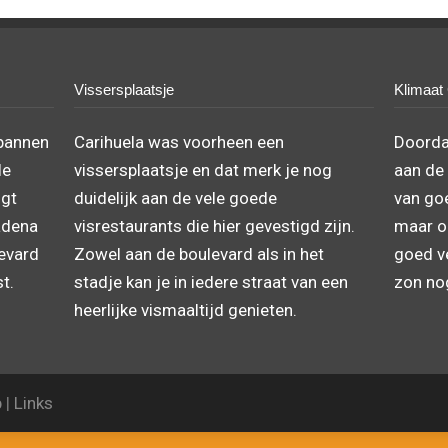
Vissersplaatsje
Klimaat
spannen
Carihuela was voorheen een
Doordat
le
vissersplaatsje en dat merk je nog
aan de 
igt
duidelijk aan de vele goede
van go
ádena
visrestaurants die hier gevestigd zijn.
maar oo
levard
Zowel aan de boulevard als in het
goed v
t.
stadje kan je in iedere straat van een
zon nog
heerlijke vismaaltijd genieten.
p
|
Links