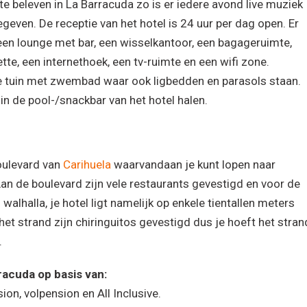
te beleven in La Barracuda zo is er iedere avond live muziek
ven. De receptie van het hotel is 24 uur per dag open. Er
, een lounge met bar, een wisselkantoor, een bagageruimte,
te, een internethoek, een tv-ruimte en een wifi zone.
ote tuin met zwembad waar ook ligbedden en parasols staan.
in de pool-/snackbar van het hotel halen.
oulevard van
Carihuela
waarvandaan je kunt lopen naar
Aan de boulevard zijn vele restaurants gevestigd en voor de
walhalla, je hotel ligt namelijk op enkele tientallen meters
het strand zijn chiringuitos gevestigd dus je hoeft het stran
.
racuda op basis van:
sion, volpension en All Inclusive.