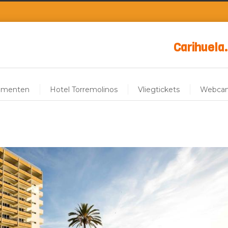
Carihuela.
ementen
Hotel Torremolinos
Vliegtickets
Webca