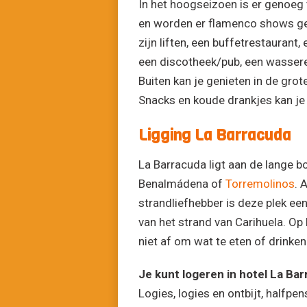
In het hoogseizoen is er genoeg 
en worden er flamenco shows gege
zijn liften, een buffetrestaurant
een discotheek/pub, een wasseret
Buiten kan je genieten in de gr
Snacks en koude drankjes kan je 
Ligging La Barracuda
La Barracuda ligt aan de lange b
Benalmádena of
Torremolinos
. 
strandliefhebber is deze plek een 
van het strand van Carihuela. Op 
niet af om wat te eten of drinken
Je kunt logeren in hotel La Bar
Logies, logies en ontbijt, halfpen