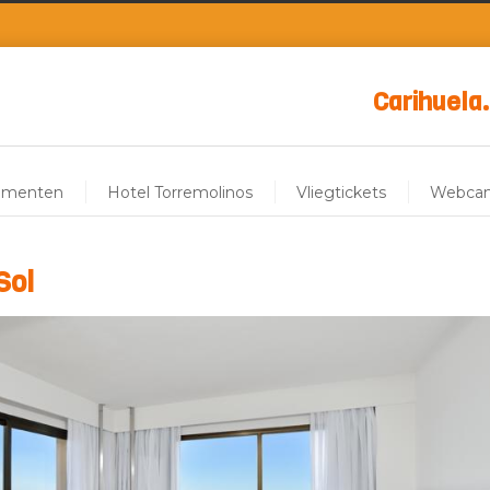
Carihuela.
ementen
Hotel Torremolinos
Vliegtickets
Webca
Sol