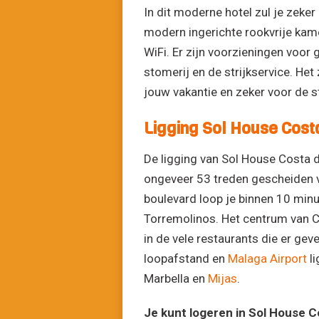
In dit moderne hotel zul je zeker
modern ingerichte rookvrije kame
WiFi. Er zijn voorzieningen voor
stomerij en de strijkservice. Het
jouw vakantie en zeker voor de st
Ligging Sol House Costa
De ligging van Sol House Costa d
ongeveer 53 treden gescheiden v
boulevard loop je binnen 10 min
Torremolinos. Het centrum van Car
in de vele restaurants die er gev
loopafstand en
Malaga Airport
li
Marbella en
Mijas
.
Je kunt logeren in Sol House Co