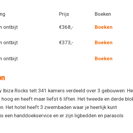
ing
Prijs
Boeken
n ontbijt
€368,-
Boeken
n ontbijt
€373,-
Boeken
n ontbijt
Boeken
en
y Ibiza Rocks telt 341 kamers verdeeld over 3 gebouwen. He
oog en heeft maar liefst 6 liften. Het tweede en derde blo
en. Het hotel heeft 3 zwembaden waar je heerlijk kunt
is een handdoekservice en er zijn ligbedden en parasols