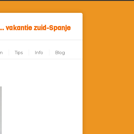
.. vakantie zuid-Spanje
m
Tips
Info
Blog