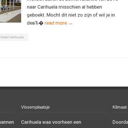
naar Carihuela misschien al hebben
geboekt. Mocht dit niet zo zijn of wil je in
deвЂ�
read more →
Hotel Carihuela
Vissersplaatsje
Klimaat
spannen
Carihuela was voorheen een
Doordat