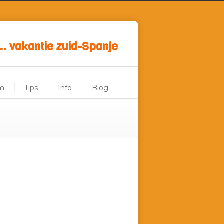
.. vakantie zuid-Spanje
m
Tips
Info
Blog