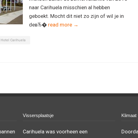
naar Carihuela misschien al hebben
geboekt. Mocht dit niet zo zijn of wil je in
deвЂ�
read more →
Hotel Carihuela
Vissersplaatsje
Klimaat
spannen
Carihuela was voorheen een
Doordat