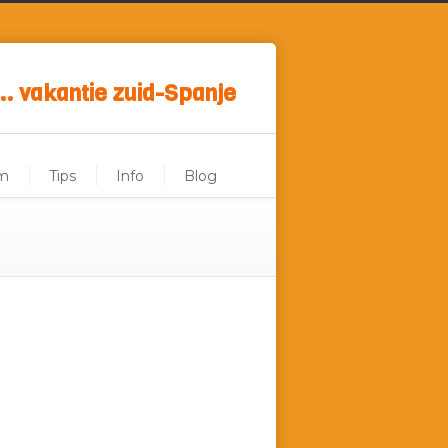
.. vakantie zuid-Spanje
m
Tips
Info
Blog